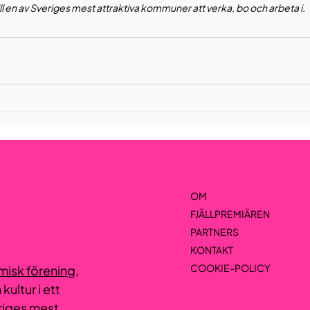
till en av Sveriges mest attraktiva kommuner att verka, bo och arbeta i.
OM
FJÄLLPREMIÄREN
PARTNERS
KONTAKT
COOKIE-POLICY
misk förening
,
ultur i ett
eriges mest