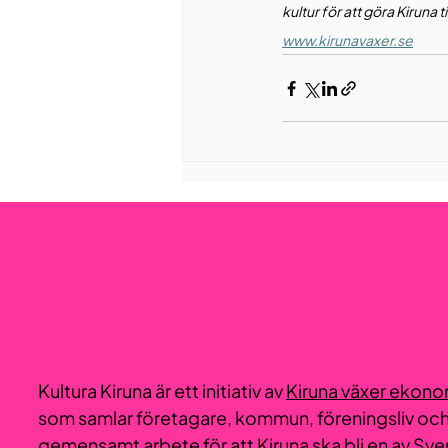
kultur för att göra Kiruna 
www.kirunavaxer.se
Kultura Kiruna är ett initiativ av
Kiruna växer ekono
som samlar företagare, kommun, föreningsliv och k
gemensamt arbete för att Kiruna ska bli en av Sv