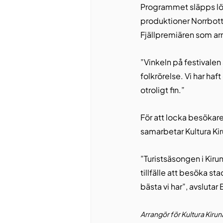
Programmet släpps löp
produktioner Norrbott
Fjällpremiären som a
”Vinkeln på festivalen 
folkrörelse. Vi har haf
otroligt fin.”
För att locka besökare
samarbetar Kultura Ki
”Turistsäsongen i Kirun
tillfälle att besöka st
bästa vi har”, avslutar
Arrangör för Kultura Kiru