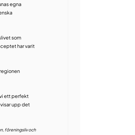
unas egna 
enska 
slivet som 
ceptet har varit 
sregionen 
i ett perfekt 
 visar upp det 
, föreningsliv och 