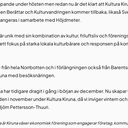
ande under hösten men redan nu är det klart att Kultura Kir
en Berättar och Kulturvandringen kommer tillbaka, likaså Sv
rrangeras i samarbete med Höjdmeter.
är unik med sin kombination av kultur, friluftsliv och förening
t ett fokus på starka lokala kulturbärare och responsen på kon
 från hela Norrbotten och i förlängningen också från Barent
runa med besöksnäringen.  
a har tidigare dragit i gång i början av december. Nu skapar v
aden i november under Kultura Kiruna, då vi inviger vintern och
 Björn Pettersson-Thuuri.
na är Kiruna växer ekonomisk förening som engagerar företag, kommun