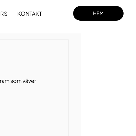
ERS
KONTAKT
HEM
ogram som väver 