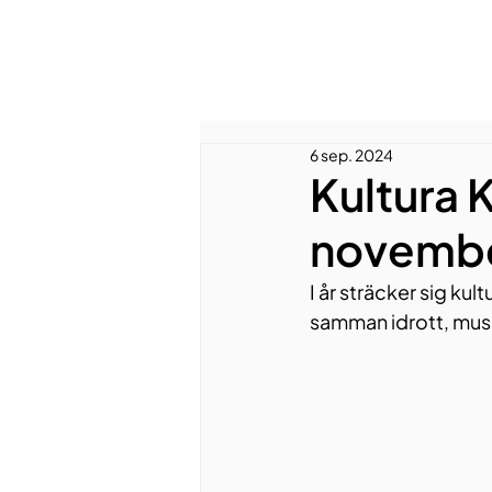
6 sep. 2024
Kultura K
novembe
I år sträcker sig ku
samman idrott, musik,